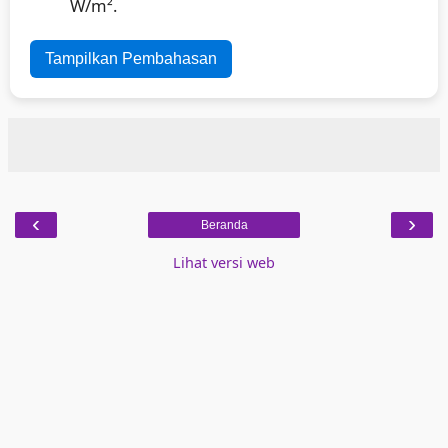
W/m².
Tampilkan Pembahasan
‹
›
Beranda
Lihat versi web