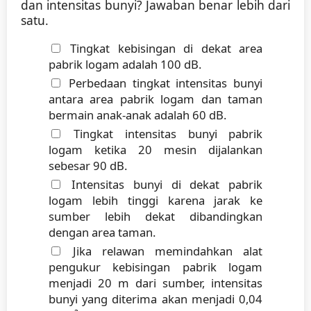
dan
intensitas
bunyi?
Jawaban
benar
lebih
dari
satu.
Tingkat
kebisingan
di
dekat
area
pabrik
logam
adalah
100
dB.
Perbedaan
tingkat
intensitas
bunyi
antara
area
pabrik
logam
dan
taman
bermain
anak-anak
adalah
60
dB.
Tingkat
intensitas
bunyi
pabrik
logam
ketika
20
mesin
dijalankan
sebesar
90
dB.
Intensitas
bunyi
di
dekat
pabrik
logam
lebih
tinggi
karena
jarak
ke
sumber
lebih
dekat
dibandingkan
dengan
area
taman.
Jika
relawan
memindahkan
alat
pengukur
kebisingan
pabrik
logam
menjadi
20
m
dari
sumber,
intensitas
bunyi
yang
diterima
akan
menjadi
0,04