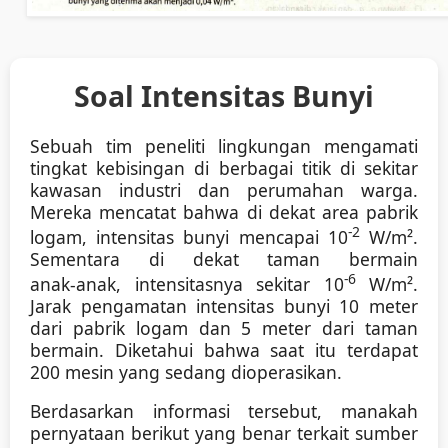
Soal
Intensitas
Bunyi
Sebuah
tim
peneliti
lingkungan
mengamati
tingkat
kebisingan
di
berbagai
titik
di
sekitar
kawasan
industri
dan
perumahan
warga.
Mereka
mencatat
bahwa
di
dekat
area
pabrik
-2
logam,
intensitas
bunyi
mencapai
10
W/m².
Sementara
di
dekat
taman
bermain
-6
anak-anak,
intensitasnya
sekitar
10
W/m².
Jarak
pengamatan
intensitas
bunyi
10
meter
dari
pabrik
logam
dan
5
meter
dari
taman
bermain.
Diketahui
bahwa
saat
itu
terdapat
200
mesin
yang
sedang
dioperasikan.
Berdasarkan
informasi
tersebut,
manakah
pernyataan
berikut
yang
benar
terkait
sumber