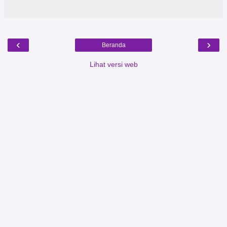
‹
›
Beranda
Lihat versi web