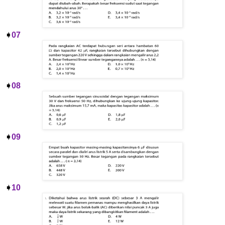
➧
07
➧
08
➧
09
➧
10