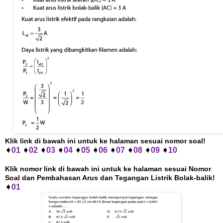
Klik link di bawah ini untuk ke halaman sesuai nomor soal!
➧
01
➧
02
➧
03
➧
04
➧
05
➧
06
➧
07
➧
08
➧
09
➧
10
Klik nomor link di bawah ini untuk ke halaman sesuai Nomor
Soal dan Pembahasan Arus dan Tegangan Listrik Bolak-balik!
➧
01