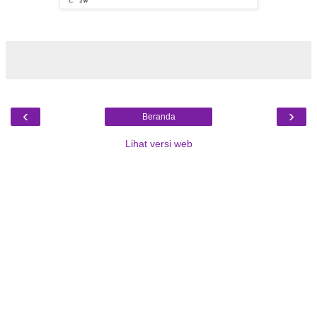
‹
›
Beranda
Lihat versi web