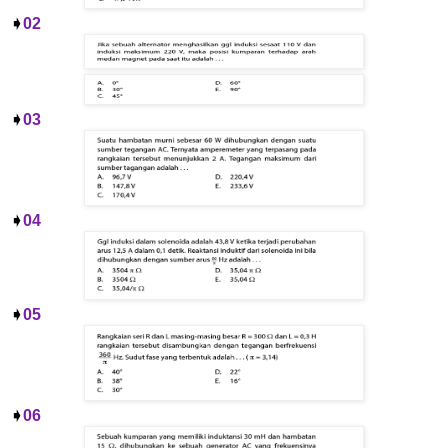
➧
02
➧
03
➧
04
➧
05
➧
06