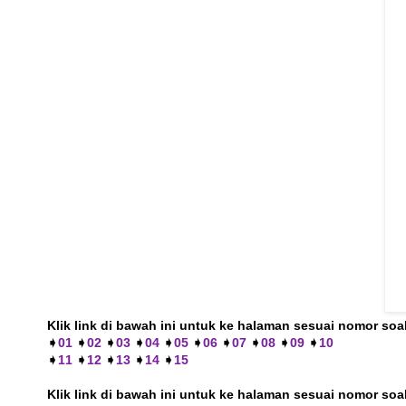
Klik link di bawah ini untuk ke halaman sesuai nomor soa
➧
01
➧
02
➧
03
➧
04
➧
05
➧
06
➧
07
➧
08
➧
09
➧
10
➧
11
➧
12
➧
13
➧
14
➧
15
Klik link di bawah ini untuk ke halaman sesuai nomor 