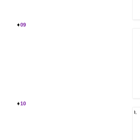
➧
09
➧
10